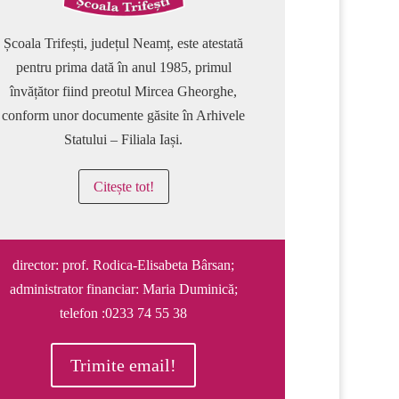
Școala Trifești, județul Neamț, este atestată
pentru prima dată în anul 1985, primul
învățător fiind preotul Mircea Gheorghe,
conform unor documente găsite în Arhivele
Statului – Filiala Iași.
Citește tot!
director: prof. Rodica-Elisabeta Bârsan;
administrator financiar: Maria Duminică;
telefon :0233 74 55 38
Trimite email!