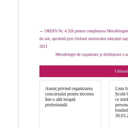
←
ORDIN Nr. 4.326 pentru completarea Metodologiei de
de stat, aprobată prin Ordinul ministrului educației nați
2021
Metodologie de organizare și desfășurare a ad
Ultimel
Anunț privind organizarea
Lista f
concursului pentru trecerea
Școlii 
într-o altă treaptă
ce intr
profesională
persona
fonduri
30.03.