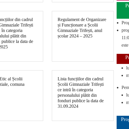
P
uncțiilor din cadrul
Regulament de Organizare
Pro
Gimnaziale Trifești
și Funcționare a Școlii
prog
ă în categoria
Gimnaziale Trifești, anul
lului plătit din
școlar 2024 – 2025
11:0
 publice la data de
este
2025
P
l
m
tic al Școlii
Lista funcțiilor din cadrul
iale, comuna
Școlii Gimnaziale Trifești
Pent
ce intră în categoria
l
personalului plătit din
fonduri publice la data de
m
31.09.2024
Pro