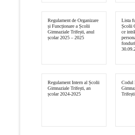
Regulament de Organizare
Lista f
și Funcționare a Școlii
Școlii 
Gimnaziale Trifești, anul
ce intr
școlar 2025 – 2025
persona
fonduri
30.09.
Regulament Intern al Școlii
Codul E
Gimnaziale Trifești, an
Gimnaz
școlar 2024-2025
Trifești