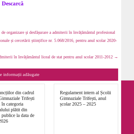
Descarcă
 organizare și desfășurare a admiterii în învățământul profesional
onale și cercetării științifice nr. 5.068/2016, pentru anul scolar 2020-
miterii în învățământul liceal de stat pentru anul scolar 2011-2012
→
e informații adăugate
uncțiilor din cadrul
Regulament intern al Școlii
Gimnaziale Trifești
Gimnaziale Trifești, anul
ă în categoria
școlar 2025 – 2025
lului plătit din
 publice la data de
2026