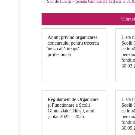
←
Stat de funcții – Școala Gimnazială Trifesti la 31.
Ultimel
Anunț privind organizarea
Lista f
concursului pentru trecerea
Școlii 
într-o altă treaptă
ce intr
profesională
persona
fonduri
30.03.
Regulament de Organizare
Lista f
și Funcționare a Școlii
Școlii 
Gimnaziale Trifești, anul
ce intr
școlar 2025 – 2025
persona
fonduri
30.09.