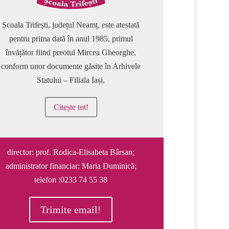
Școala Trifești, județul Neamț, este atestată
pentru prima dată în anul 1985, primul
învățător fiind preotul Mircea Gheorghe,
conform unor documente găsite în Arhivele
Statului – Filiala Iași.
Citește tot!
director: prof. Rodica-Elisabeta Bârsan;
administrator financiar: Maria Duminică;
telefon :0233 74 55 38
Trimite email!