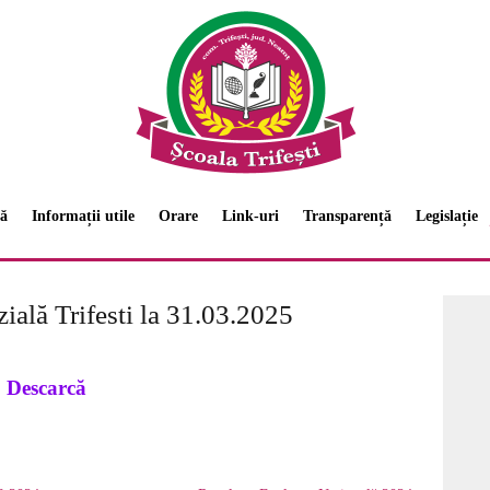
ă
Informații utile
Orare
Link-uri
Transparență
Legislație
ială Trifesti la 31.03.2025
Descarcă