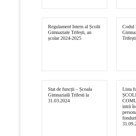
Regulament Intern al Școlii
Codul E
Gimnaziale Trifești, an
Gimnaz
școlar 2024-2025
Trifești
Stat de funcții – Școala
Lista f
Gimnazială Trifesti la
ȘCOL
31.03.2024
COMU
intră î
persona
fonduri
31.09.