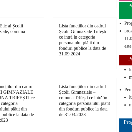
P
Pro
tic al Școlii
Lista funcțiilor din cadrul
prog
iale, comuna
Școlii Gimnaziale Trifești
ce intră în categoria
11:0
personalului plătit din
este
fonduri publice la data de
31.09.2024
P
l
m
uncțiilor din cadrul
Lista funcțiilor din cadrul
Pent
II GIMNAZIALE
Școlii Gimnaziale –
l
NA TRIFEȘTI ce
comuna Trifești ce intră în
n categoria
categoria personalului plătit
m
lului plătit din
din fonduri publice la data
 publice la data de
de 31.03.2023
2023
Pro