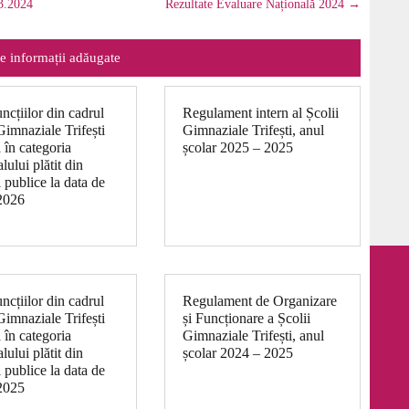
03.2024
Rezultate Evaluare Națională 2024
→
e informații adăugate
uncțiilor din cadrul
Regulament intern al Școlii
Gimnaziale Trifești
Gimnaziale Trifești, anul
ă în categoria
școlar 2025 – 2025
lului plătit din
 publice la data de
2026
uncțiilor din cadrul
Regulament de Organizare
Gimnaziale Trifești
și Funcționare a Școlii
ă în categoria
Gimnaziale Trifești, anul
lului plătit din
școlar 2024 – 2025
 publice la data de
2025