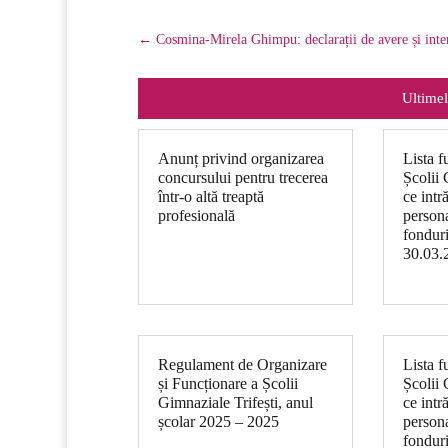
←
Cosmina-Mirela Ghimpu: declarații de avere și inte
Ultimel
Anunț privind organizarea
Lista f
concursului pentru trecerea
Școlii 
într-o altă treaptă
ce intr
profesională
persona
fonduri
30.03.
Regulament de Organizare
Lista f
și Funcționare a Școlii
Școlii 
Gimnaziale Trifești, anul
ce intr
școlar 2025 – 2025
persona
fonduri