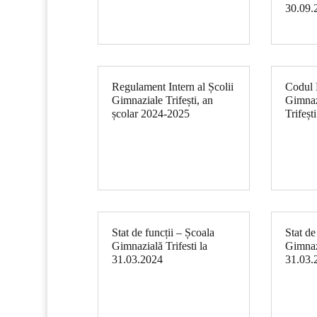
30.09.
Regulament Intern al Școlii
Codul E
Gimnaziale Trifești, an
Gimnaz
școlar 2024-2025
Trifești
Stat de funcții – Școala
Stat de
Gimnazială Trifesti la
Gimnazi
31.03.2024
31.03.