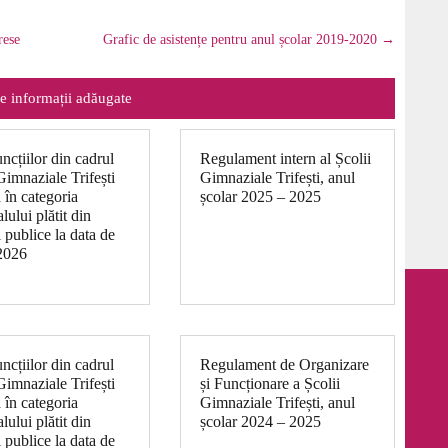
rese
Grafic de asistențe pentru anul școlar 2019-2020
→
e informații adăugate
uncțiilor din cadrul
Regulament intern al Școlii
Gimnaziale Trifești
Gimnaziale Trifești, anul
ă în categoria
școlar 2025 – 2025
lului plătit din
 publice la data de
2026
uncțiilor din cadrul
Regulament de Organizare
Gimnaziale Trifești
și Funcționare a Școlii
ă în categoria
Gimnaziale Trifești, anul
lului plătit din
școlar 2024 – 2025
 publice la data de