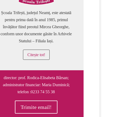
Școala Trifești, județul Neamț, este atestată
pentru prima dată în anul 1985, primul
învățător fiind preotul Mircea Gheorghe,
conform unor documente găsite în Arhivele
Statului – Filiala Iași.
Citește tot!
director: prof. Rodica-Elisabeta Bârsan;
administrator financiar: Maria Duminică;
telefon :0233 74 55 38
Trimite email!