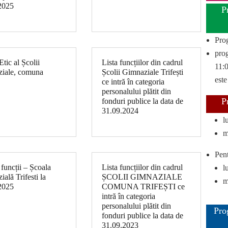
2025
P
Pro
prog
tic al Școlii
Lista funcțiilor din cadrul
11:0
iale, comuna
Școlii Gimnaziale Trifești
este
ce intră în categoria
personalului plătit din
P
fonduri publice la data de
31.09.2024
l
m
Pent
 funcții – Școala
Lista funcțiilor din cadrul
l
ală Trifesti la
ȘCOLII GIMNAZIALE
m
2025
COMUNA TRIFEȘTI ce
intră în categoria
personalului plătit din
Pro
fonduri publice la data de
31.09.2023