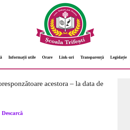
ă
Informații utile
Orare
Link-uri
Transparență
Legislație
 coresponzătoare acestora – la data de
Descarcă