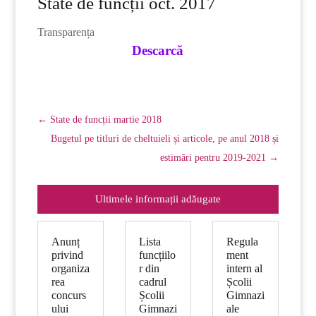
State de funcții oct. 2017
Transparența
Descarcă
←
State de funcții martie 2018
Bugetul pe titluri de cheltuieli și articole, pe anul 2018 și
estimări pentru 2019-2021
→
Ultimele informații adăugate
Anunț
Lista
Regula
privind
funcțiilo
ment
organiza
r din
intern al
rea
cadrul
Școlii
concurs
Școlii
Gimnazi
ului
Gimnazi
ale