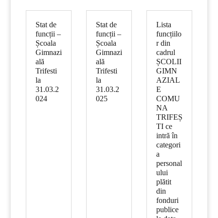
Stat de
Stat de
Lista
funcții –
funcții –
funcțiilo
Școala
Școala
r din
Gimnazi
Gimnazi
cadrul
ală
ală
ȘCOLII
Trifesti
Trifesti
GIMN
la
la
AZIAL
31.03.2
31.03.2
E
024
025
COMU
NA
TRIFEȘ
TI ce
intră în
categori
a
personal
ului
plătit
din
fonduri
publice