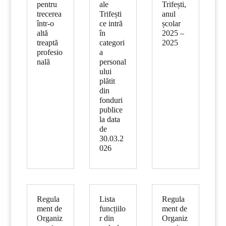
pentru
ale
Trifești,
trecerea
Trifești
anul
într-o
ce intră
școlar
altă
în
2025 –
treaptă
categori
2025
profesio
a
nală
personal
ului
plătit
din
fonduri
publice
la data
de
30.03.2
026
Regula
Lista
Regula
ment de
funcțiilo
ment de
Organiz
r din
Organiz