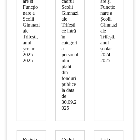
are și
cadrul
are și
Funcțio
Școlii
Funcțio
nare a
Gimnazi
nare a
Școlii
ale
Școlii
Gimnazi
Trifești
Gimnazi
ale
ce intră
ale
Trifești,
în
Trifești,
anul
categori
anul
școlar
a
școlar
2025 –
personal
2024 –
2025
ului
2025
plătit
din
fonduri
publice
la data
de
30.09.2
025
Regula
Codul
Lista