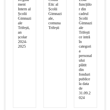
ment
Etic al
funcțiilo
Intern al
Școlii
r din
Școlii
Gimnazi
cadrul
Gimnazi
ale,
Școlii
ale
comuna
Gimnazi
Trifești,
Trifești
ale
an
Trifești
școlar
ce intră
2024-
în
2025
categori
a
personal
ului
plătit
din
fonduri
publice
la data
de
31.09.2
024