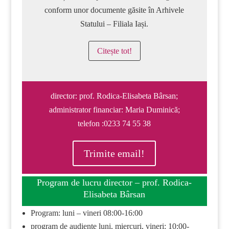
conform unor documente găsite în Arhivele
Statului – Filiala Iași.
Citește tot!
director: prof. Rodica-Elisabeta Bârsan;
administrator financiar: Maria Duminică;
telefon :0233 74 55 38
Trimite email!
Program de lucru director – prof. Rodica-
Elisabeta Bârsan
Program: luni – vineri 08:00-16:00
program de audiențe luni, miercuri, vineri: 10:00-