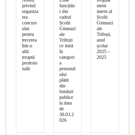
privind
funcțiilo
ment
organiza
r din
intern al
rea
cadrul
Școlii
concurs
Școlii
Gimnazi
ului
Gimnazi
ale
pentru
ale
Trifești,
trecerea
Trifești
anul
într-o
ce intră
școlar
altă
în
2025 –
treaptă
categori
2025
profesio
a
nală
personal
ului
plătit
din
fonduri
publice
la data
de
30.03.2
026