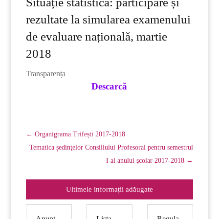
Situație statistică: participare și
rezultate la simularea examenului
de evaluare națională, martie
2018
Transparența
Descarcă
←
Organigrama Trifești 2017-2018
Tematica ședinţelor Consiliului Profesoral pentru semestrul
I al anului şcolar 2017-2018
→
Ultimele informații adăugate
Anunț
Lista
Regula