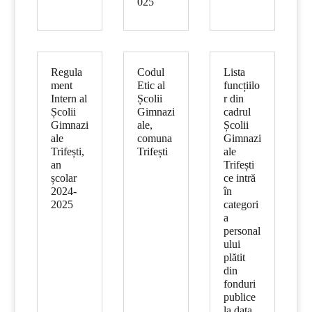
025
Regula
Codul
Lista
ment
Etic al
funcțiilo
Intern al
Școlii
r din
Școlii
Gimnazi
cadrul
Gimnazi
ale,
Școlii
ale
comuna
Gimnazi
Trifești,
Trifești
ale
an
Trifești
școlar
ce intră
2024-
în
2025
categori
a
personal
ului
plătit
din
fonduri
publice
la data