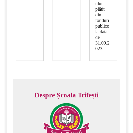
ului
plătit
din
fonduri
publice
la data
de
31.09.2
023
Despre Școala Trifești