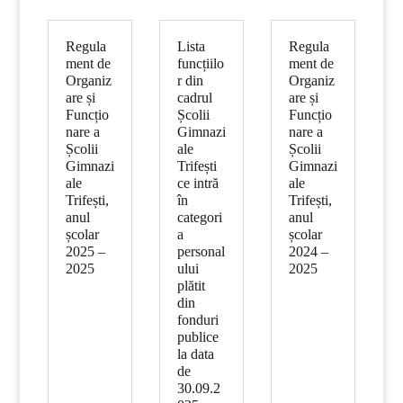
Regula
Lista
Regula
ment de
funcțiilo
ment de
Organiz
r din
Organiz
are și
cadrul
are și
Funcțio
Școlii
Funcțio
nare a
Gimnazi
nare a
Școlii
ale
Școlii
Gimnazi
Trifești
Gimnazi
ale
ce intră
ale
Trifești,
în
Trifești,
anul
categori
anul
școlar
a
școlar
2025 –
personal
2024 –
2025
ului
2025
plătit
din
fonduri
publice
la data
de
30.09.2