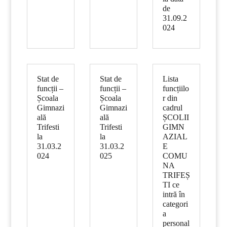
de
31.09.2
024
Stat de
Stat de
Lista
funcții –
funcții –
funcțiilo
Școala
Școala
r din
Gimnazi
Gimnazi
cadrul
ală
ală
ȘCOLII
Trifesti
Trifesti
GIMN
la
la
AZIAL
31.03.2
31.03.2
E
024
025
COMU
NA
TRIFEȘ
TI ce
intră în
categori
a
personal