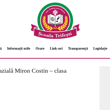
ă
Informații utile
Orare
Link-uri
Transparență
Legislație
zială Miron Costin – clasa