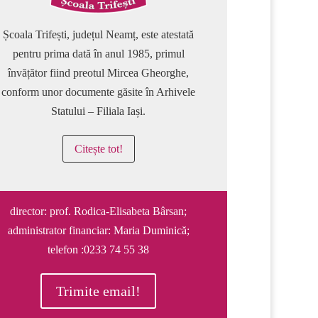
Școala Trifești, județul Neamț, este atestată
pentru prima dată în anul 1985, primul
învățător fiind preotul Mircea Gheorghe,
conform unor documente găsite în Arhivele
Statului – Filiala Iași.
Citește tot!
director: prof. Rodica-Elisabeta Bârsan;
administrator financiar: Maria Duminică;
telefon :0233 74 55 38
Trimite email!