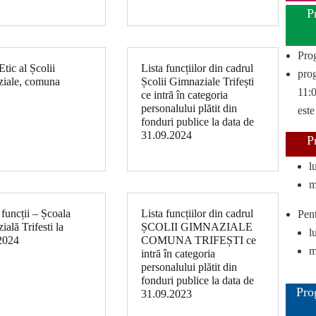
P
Pro
tic al Școlii
Lista funcțiilor din cadrul
prog
iale, comuna
Școlii Gimnaziale Trifești
11:0
ce intră în categoria
personalului plătit din
este
fonduri publice la data de
31.09.2024
P
l
m
 funcții – Școala
Lista funcțiilor din cadrul
Pent
ală Trifesti la
ȘCOLII GIMNAZIALE
l
2024
COMUNA TRIFEȘTI ce
m
intră în categoria
personalului plătit din
fonduri publice la data de
Pro
31.09.2023