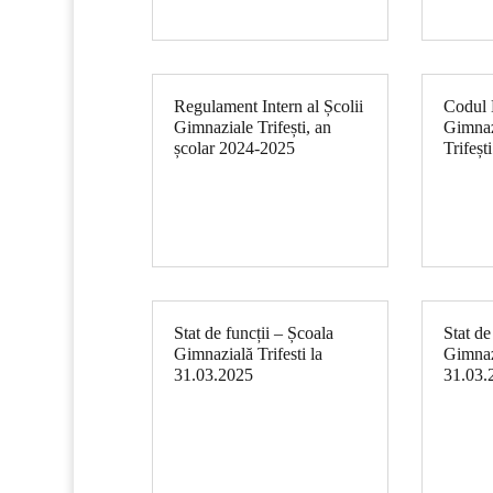
Regulament Intern al Școlii
Codul E
Gimnaziale Trifești, an
Gimnaz
școlar 2024-2025
Trifești
Stat de funcții – Școala
Stat de
Gimnazială Trifesti la
Gimnazi
31.03.2025
31.03.