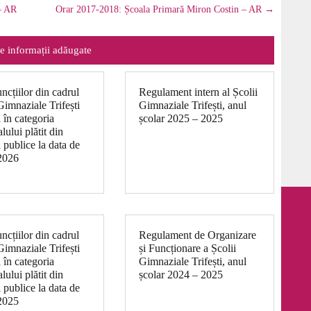
– AR
Orar 2017-2018: Școala Primară Miron Costin – AR
→
e informații adăugate
uncțiilor din cadrul
Regulament intern al Școlii
Gimnaziale Trifești
Gimnaziale Trifești, anul
ă în categoria
școlar 2025 – 2025
lului plătit din
 publice la data de
2026
uncțiilor din cadrul
Regulament de Organizare
Gimnaziale Trifești
și Funcționare a Școlii
ă în categoria
Gimnaziale Trifești, anul
lului plătit din
școlar 2024 – 2025
 publice la data de
2025