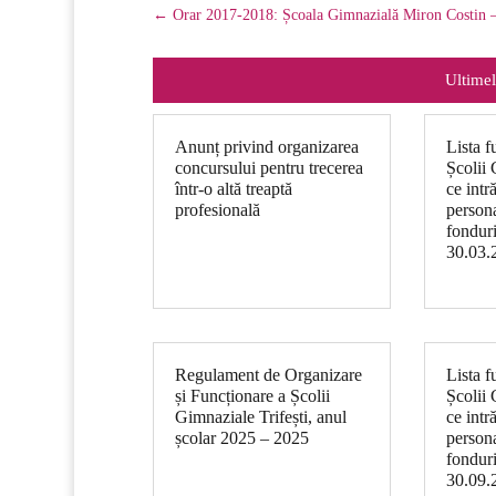
←
Orar 2017-2018: Școala Gimnazială Miron Costin 
Ultimel
Anunț privind organizarea
Lista f
concursului pentru trecerea
Școlii 
într-o altă treaptă
ce intr
profesională
persona
fonduri
30.03.
Regulament de Organizare
Lista f
și Funcționare a Școlii
Școlii 
Gimnaziale Trifești, anul
ce intr
școlar 2025 – 2025
persona
fonduri
30.09.