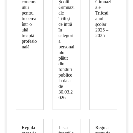
concurs
Școlii
Gimnazi
ului
Gimnazi
ale
pentru
ale
Trifești,
trecerea
Trifești
anul
într-o
ce intră
școlar
altă
în
2025 –
treaptă
categori
2025
profesio
a
nală
personal
ului
plătit
din
fonduri
publice
la data
de
30.03.2
026
Regula
Lista
Regula