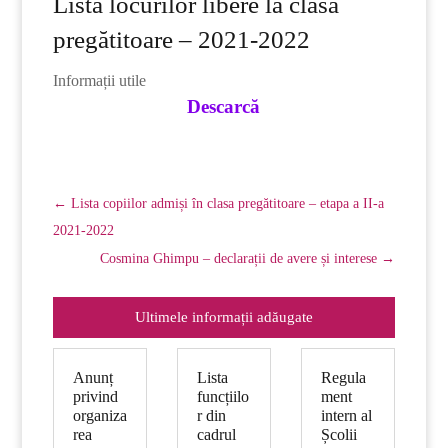
Lista locurilor libere la clasa
pregătitoare – 2021-2022
Informații utile
Descarcă
←
Lista copiilor admiși în clasa pregătitoare – etapa a II-a
2021-2022
Cosmina Ghimpu – declarații de avere și interese
→
Ultimele informații adăugate
Anunț
Lista
Regula
privind
funcțiilo
ment
organiza
r din
intern al
rea
cadrul
Școlii