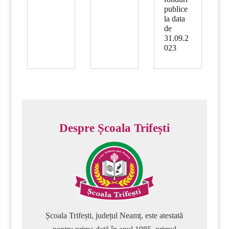
publice
la data
de
31.09.2
023
Despre Școala Trifești
Școala Trifești, județul Neamț, este atestată