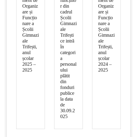
ment de
funcțiilo
ment de
Organiz
r din
Organiz
are și
cadrul
are și
Funcțio
Școlii
Funcțio
nare a
Gimnazi
nare a
Școlii
ale
Școlii
Gimnazi
Trifești
Gimnazi
ale
ce intră
ale
Trifești,
în
Trifești,
anul
categori
anul
școlar
a
școlar
2025 –
personal
2024 –
2025
ului
2025
plătit
din
fonduri
publice
la data
de
30.09.2
025