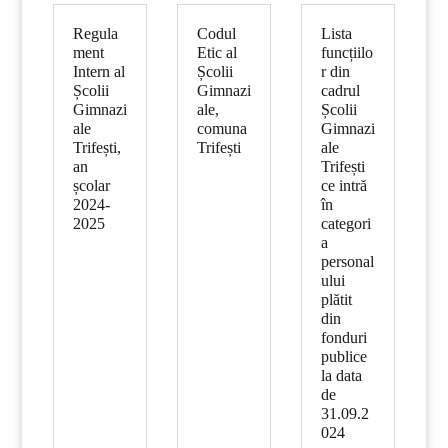
Regula
Codul
Lista
ment
Etic al
funcțiilo
Intern al
Școlii
r din
Școlii
Gimnazi
cadrul
Gimnazi
ale,
Școlii
ale
comuna
Gimnazi
Trifești,
Trifești
ale
an
Trifești
școlar
ce intră
2024-
în
2025
categori
a
personal
ului
plătit
din
fonduri
publice
la data
de
31.09.2
024