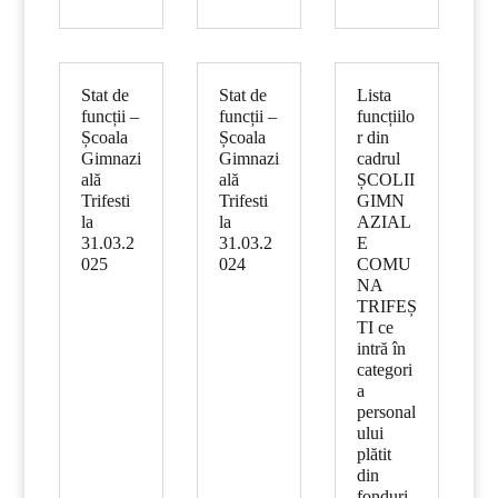
Stat de
Stat de
Lista
funcții –
funcții –
funcțiilo
Școala
Școala
r din
Gimnazi
Gimnazi
cadrul
ală
ală
ȘCOLII
Trifesti
Trifesti
GIMN
la
la
AZIAL
31.03.2
31.03.2
E
025
024
COMU
NA
TRIFEȘ
TI ce
intră în
categori
a
personal
ului
plătit
din
fonduri