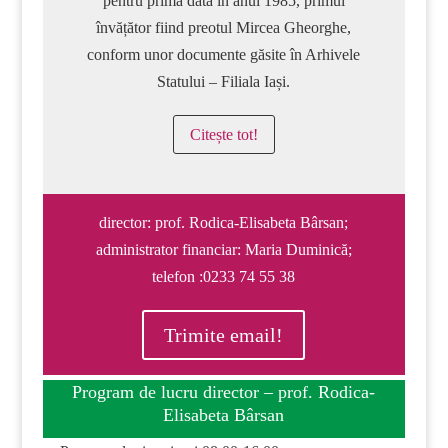
pentru prima dată în anul 1985, primul
învățător fiind preotul Mircea Gheorghe,
conform unor documente găsite în Arhivele
Statului – Filiala Iași.
Citește tot!
director: prof. Rodica-Elisabeta Bârsan;
administrator financiar: Maria Duminică;
telefon :0233 74 55 38
Trimite email!
Program de lucru director – prof. Rodica-
Elisabeta Bârsan