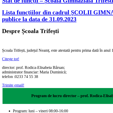
Stat de funcții – Școala Gimnazială Trifest
Lista funcțiilor din cadrul ȘCOLII GIMN
publice la data de 31.09.2023
Despre Școala Trifești
Școala Trifești, județul Neamț, este atestată pentru prima dată în anul
Citește tot!
director: prof. Rodica-Elisabeta Bârsan;
administrator financiar: Maria Duminică;
telefon :0233 74 55 38
Trimite email!
Program de lucru director – prof. Rodica-Elisa
Program: luni – vineri 08:00-16:00