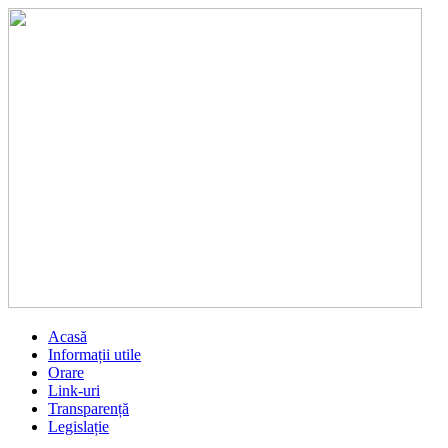
Acasă
Informații utile
Orare
Link-uri
Transparență
Legislație