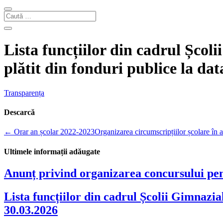
Lista funcțiilor din cadrul Școl
plătit din fonduri publice la da
Transparența
Descarcă
←
Orar an școlar 2022-2023
Organizarea circumscripțiilor școlare în
Ultimele informații adăugate
Anunț privind organizarea concursului pent
Lista funcțiilor din cadrul Școlii Gimnazial
30.03.2026