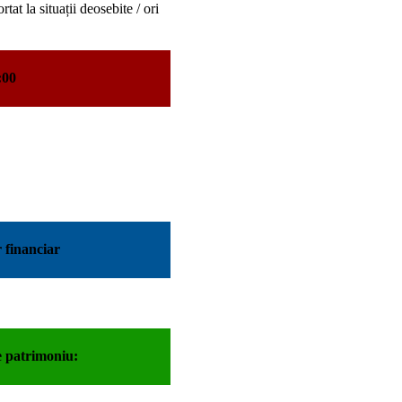
at la situații deosebite / ori
:00
 financiar
 patrimoniu: