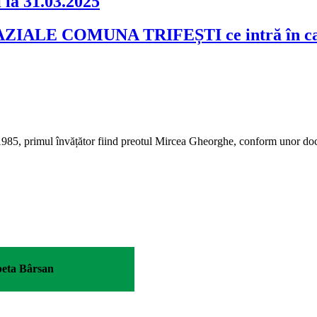
i la 31.03.2025
AZIALE COMUNA TRIFEȘTI ce intră în categ
 1985, primul învățător fiind preotul Mircea Gheorghe, conform unor docu
beta Bârsan