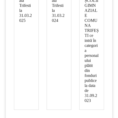
ală
ală
ȘCOLII
Trifesti
Trifesti
GIMN
la
la
AZIAL
31.03.2
31.03.2
E
025
024
COMU
NA
TRIFEȘ
TI ce
intră în
categori
a
personal
ului
plătit
din
fonduri
publice
la data
de
31.09.2
023