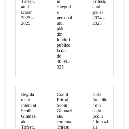
Trifești,
în
Trifești,
anul
categori
anul
școlar
a
școlar
2025 –
personal
2024 –
2025
ului
2025
plătit
din
fonduri
publice
la data
de
30.09.2
025
Regula
Codul
Lista
ment
Etic al
funcțiilo
Intern al
Școlii
r din
Școlii
Gimnazi
cadrul
Gimnazi
ale,
Școlii
ale
comuna
Gimnazi
Trifești,
Trifești
ale