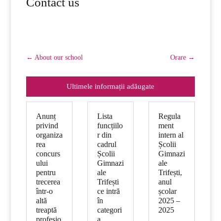
Contact us
←
About our school
Orare
→
Ultimele informații adăugate
Anunț
Lista
Regula
privind
funcțiilo
ment
organiza
r din
intern al
rea
cadrul
Școlii
concurs
Școlii
Gimnazi
ului
Gimnazi
ale
pentru
ale
Trifești,
trecerea
Trifești
anul
într-o
ce intră
școlar
altă
în
2025 –
treaptă
categori
2025
profesio
a