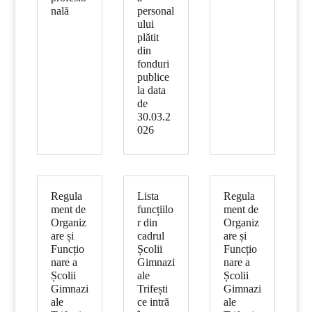
nală
personal
ului
plătit
din
fonduri
publice
la data
de
30.03.2
026
Regula
Lista
Regula
ment de
funcțiilo
ment de
Organiz
r din
Organiz
are și
cadrul
are și
Funcțio
Școlii
Funcțio
nare a
Gimnazi
nare a
Școlii
ale
Școlii
Gimnazi
Trifești
Gimnazi
ale
ce intră
ale