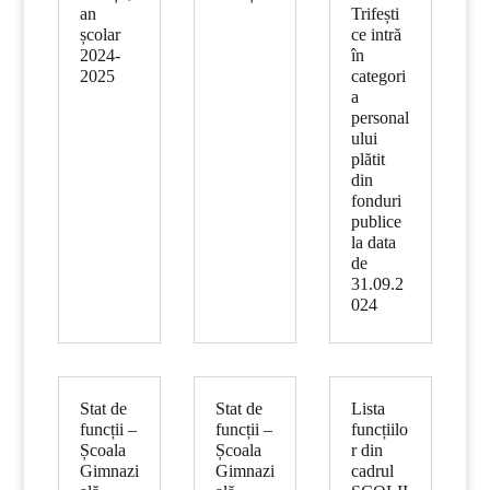
an
Trifești
școlar
ce intră
2024-
în
2025
categori
a
personal
ului
plătit
din
fonduri
publice
la data
de
31.09.2
024
Stat de
Stat de
Lista
funcții –
funcții –
funcțiilo
Școala
Școala
r din
Gimnazi
Gimnazi
cadrul